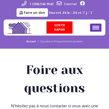
1 (506) 546-9540
Courriel
Faire un don
Ouvert 24 h / 24 et 7 j / 7
SORTIE
RAPIDE
Accueil
/
Questions fréquemment posées
Foire aux
questions
N’hésitez pas à nous contacter si vous avez une