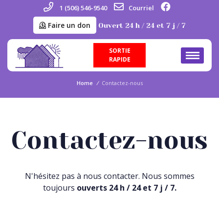
1 (506) 546-9540
Courriel
Faire un don
Ouvert 24 h / 24 et 7 j / 7
SORTIE
RAPIDE
Home
/
Contactez-nous
Contactez-nous
N'hésitez pas à nous contacter. Nous sommes
toujours
ouverts 24 h / 24 et 7 j / 7.